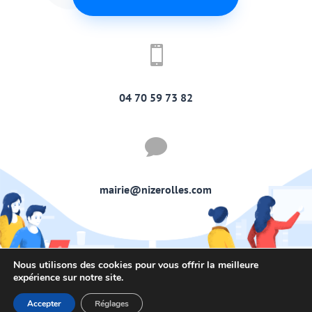

04 70 59 73 82

mairie@nizerolles.com
Nous utilisons des cookies pour vous offrir la meilleure
©
Mairie de Nizerolles
- Confectionné au sein de
expérience sur notre site.
l'
Atelier Edison
à Vichy -
Politique de confidentialité
Accepter
Réglages
-
Mentions légales
-
Imaginarium Vichy
⚷